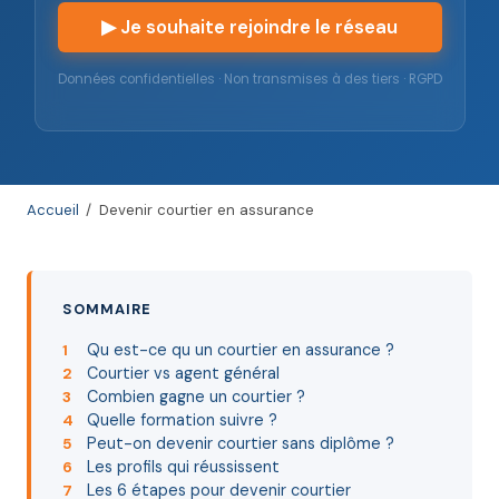
▶ Je souhaite rejoindre le réseau
Données confidentielles · Non transmises à des tiers · RGPD
Accueil
/
Devenir courtier en assurance
SOMMAIRE
Qu est-ce qu un courtier en assurance ?
1
Courtier vs agent général
2
Combien gagne un courtier ?
3
Quelle formation suivre ?
4
Peut-on devenir courtier sans diplôme ?
5
Les profils qui réussissent
6
Les 6 étapes pour devenir courtier
7