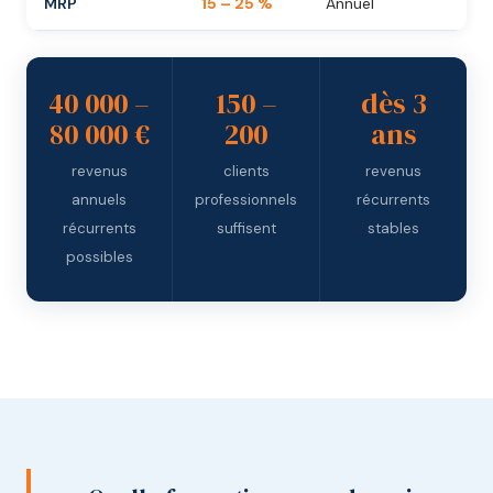
MRP
15 – 25 %
Annuel
40 000 –
150 –
dès 3
80 000 €
200
ans
revenus
clients
revenus
annuels
professionnels
récurrents
récurrents
suffisent
stables
possibles