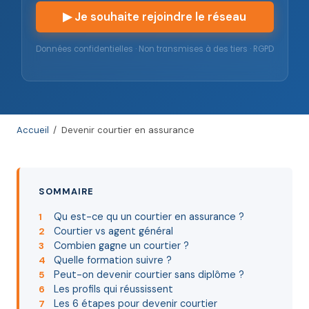
▶ Je souhaite rejoindre le réseau
Données confidentielles · Non transmises à des tiers · RGPD
Accueil
/
Devenir courtier en assurance
SOMMAIRE
Qu est-ce qu un courtier en assurance ?
1
Courtier vs agent général
2
Combien gagne un courtier ?
3
Quelle formation suivre ?
4
Peut-on devenir courtier sans diplôme ?
5
Les profils qui réussissent
6
Les 6 étapes pour devenir courtier
7