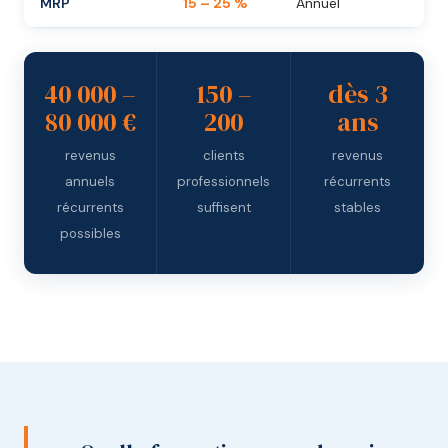
MRP
15 – 25 %
Annuel
40 000 –
150 –
dès 3
80 000 €
200
ans
revenus
clients
revenus
annuels
professionnels
récurrents
récurrents
suffisent
stables
possibles