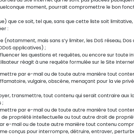
 quelconque moment, pourrait compromettre le bon fonct
que ce soit, tel que, sans que cette liste soit limitative, le
er :
ce (notamment, mais sans s’y limiter, les DoS réseau, Dos
DDoS applicatives) ;
uencer les questions et requêtes, ou encore sur toute int
ilisateur réagit à une requête formulée sur le Site Internet
mettre par e-mail ou de toute autre manière tout contenu q
iffamatoire, vulgaire, obscène, menaçant pour la vie privée
oyer, transmettre, tout contenu qui serait contraire aux lo
 ;
nsmettre par e-mail ou de toute autre manière tout conten
 de propriété intellectuelle ou tout autre droit de propri
par e-mail ou de toute autre manière tout contenu compr
e conçus pour interrompre, détruire, entraver, perturber,