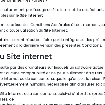
s dénommés « les Parties ».
e notamment par l’usage du Site Internet. Le cas échant,
les sur le Site Internet.
fier les présentes Conditions Générales à tout moment, sa
 à toute utilisation du Site Internet.
taires seront réputées faire partie intégrante des présen
ulièrement à la dernière version des présentes Conditions.
u Site internet
sulté par des ordinateurs sur lesquels un software actuel 
ntit aucune compatibilité et ne peut nullement être tenu p
te Internet ou de son contenu, quelle qu’en soit la raison. 
ventuellement humains, nécessaires afin d’assurer sa con
u Site Internet ou à son contenu, celui-ci s’interdit expre
sés, de :
parties du Site Internet qui ne sont pas placées publiquem