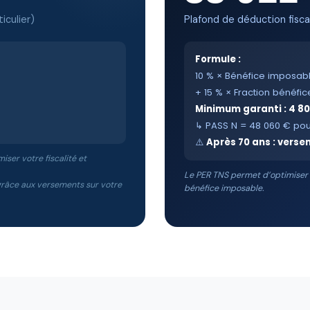
iculier)
Plafond de déduction fisc
Formule :
10 % × Bénéfice imposab
+ 15 % × Fraction bénéfic
Minimum garanti : 4 8
↳ PASS N = 48 060 € po
⚠️
Après 70 ans : vers
iser votre fiscalité et
Le PER TNS permet d’optimiser v
grâce aux versements sur votre
bénéfice imposable.