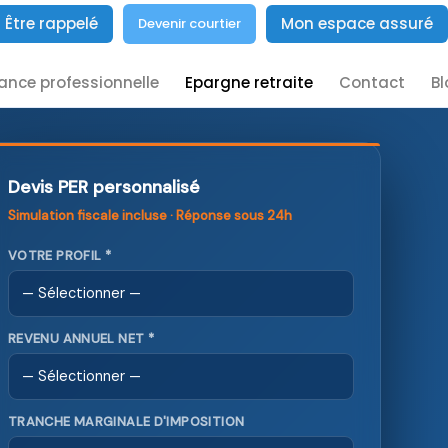
Être rappelé
Mon espace assuré
Devenir courtier
ance professionnelle
Epargne retraite
Contact
Bl
Devis PER personnalisé
Simulation fiscale incluse · Réponse sous 24h
VOTRE PROFIL *
REVENU ANNUEL NET *
TRANCHE MARGINALE D'IMPOSITION