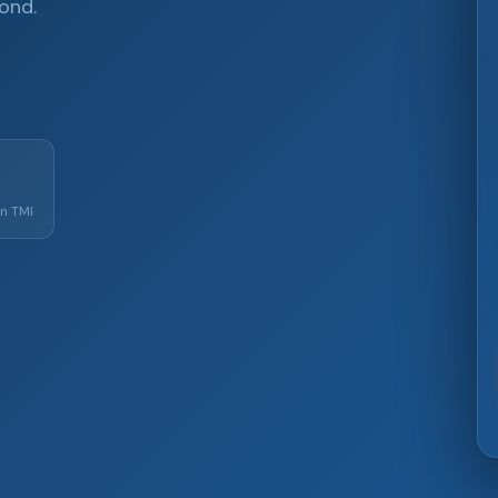
fond.
on TMI