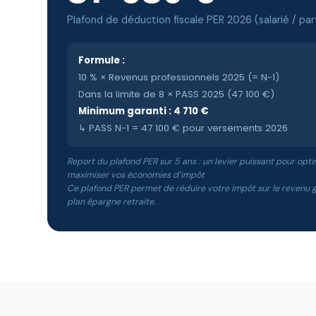
Plafond de déduction fiscale PER 2026 (salarié / part
Formule :
10 % × Revenus professionnels 2025 (= N-1)
Dans la limite de 8 × PASS 2025 (47 100 €)
Minimum garanti : 4 710 €
↳ PASS N-1 = 47 100 € pour versements 2026
Report du plafond PER sur 5 ans : un levier puissant pour optim
maximiser vos économies d’impôt
Ce plafond PER permet de réduire votre impôt sur le revenu 
plan épargne retraite.