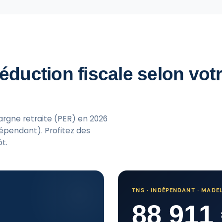
duction fiscale selon votre
rgne retraite (PER) en 2026
ndépendant). Profitez des
t.
TNS · INDÉPENDANT · MADEL
88 911