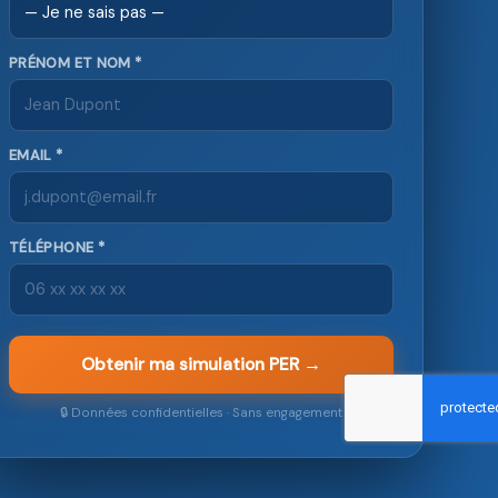
PRÉNOM ET NOM *
EMAIL *
TÉLÉPHONE *
Obtenir ma simulation PER →
🔒 Données confidentielles · Sans engagement