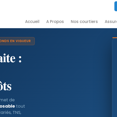
Accueil
A Propos
Nos courtiers
Assur
FONDS EN VIGUEUR
ite :
ôts
ermet de
posable
tout
ariés, TNS,