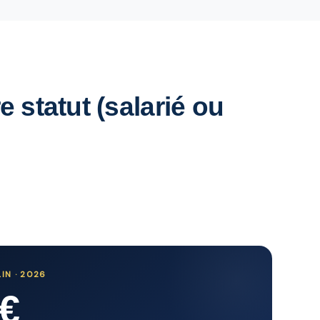
 statut (salarié ou
IN · 2026
 €