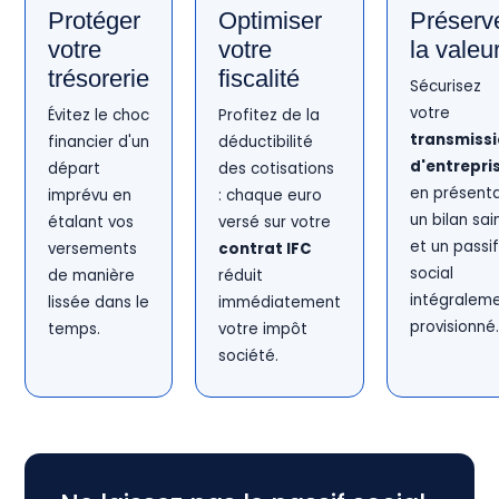
Protéger
Optimiser
Préserv
votre
votre
la valeu
trésorerie
fiscalité
Sécurisez
votre
Évitez le choc
Profitez de la
transmiss
financier d'un
déductibilité
d'entrepri
départ
des cotisations
en présent
imprévu en
: chaque euro
un bilan sai
étalant vos
versé sur votre
et un passi
versements
contrat IFC
social
de manière
réduit
intégralem
lissée dans le
immédiatement
provisionné
temps.
votre impôt
société.