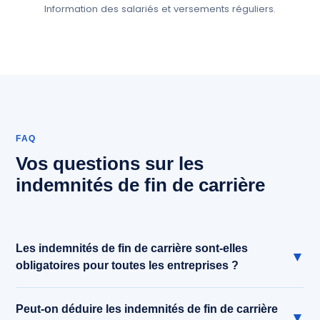
Information des salariés et versements réguliers.
FAQ
Vos questions sur les
indemnités de fin de carrière
Les indemnités de fin de carrière sont-elles
▼
obligatoires pour toutes les entreprises ?
Oui, dès lors que vous employez des salariés en CDI. Le
Peut-on déduire les indemnités de fin de carrière
versement intervient lors d'un départ volontaire à la retraite
▼